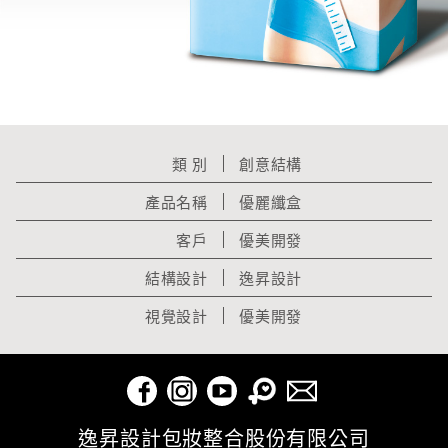
電話
Email
需求訊息
類 別
創意結構
產品名稱
優麗纖盒
客戶
優美開發
驗證碼
結構設計
逸昇設計
視覺設計
優美開發
更新驗證碼
送出
逸昇設計包妝整合股份有限公司