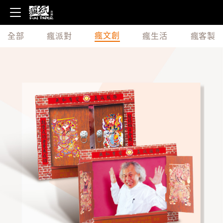
瘋文創
全部
瘋派對
瘋生活
瘋客製
姓名
主旨