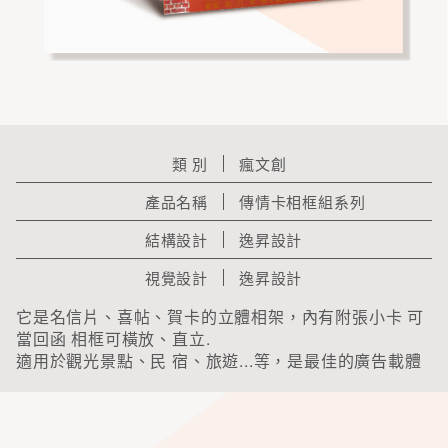
電話
Email
需求訊息
類 別
瘋文創
產品名稱
傳情卡相框組系列
結構設計
逸昇設計
驗證碼
視覺設計
逸昇設計
它是名信片、喜帖、賀卡的立體相架，內有附張小卡 可
當回函 相框可橫放、直立.
適用於觀光景點、民 宿、旅遊...等，是最佳的廣告載體
更新驗證碼
送出