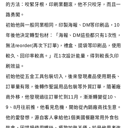
的方法：咬緊牙根，印刷業翻滾，他不只咬牙，而且一
路勇闖。
初始他與一般同業相同，印製海報、DM等印刷品，10
年後他決定轉型包材：「海報、DM這些都只有1次性，
無法reorder(再次下訂單)，禮盒、提袋等印刷品，使用
較久、回印率較高。」花1次設計能量，得到較長久印
刷效益。
初始他從五金工具包裝切入，後來發現產品使用期長、
訂單量有限，後轉作聖誕用品包裝等外貿訂單，隨著廠
商外移，他發現過往訂單忙到11月，漸漸轉變從10、
9、8月往前推，他看見危機，開始從內銷廠商找生意。
他的愛發想，源自客人拿給他1個美國餐廳常用外食包
裝盒，因提把使用鐵絲、導致加熱不便，於是他思考改