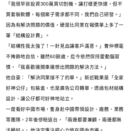
「我很早就投資300萬買切割機，讓打樣更快速，但不
買套裝軟體，每個案子需求都不同，我們自己研發。」
因為有解決問題的價值，硬是比同業在報價單上多了一
筆「結構設計費」。
「結構性我太強了！一針見血讓客戶滿意。」曹仲標毫
不掩飾地自信，雖然60餘歲，迄今依然保持愛動腦習
慣，「我喜歡邊開車邊想出問題的解決方法。」
他自豪：「解決同業接不了的單。」新近戰果是「全家
好神公仔」包裝盒，也是廣告公司轉單，透過包材結構
設計，讓公仔都可好神地站立。
一度看好中國市場，隻身赴中國帶領設計、廠務、業務
等團隊，2年後慘賠返台，「兩邊都要兼顧，兩邊都無
法顧好。」他決定專注把心力放在國內市場。