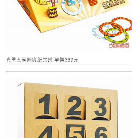
真準套圈圈瘋紙文創 單價369元