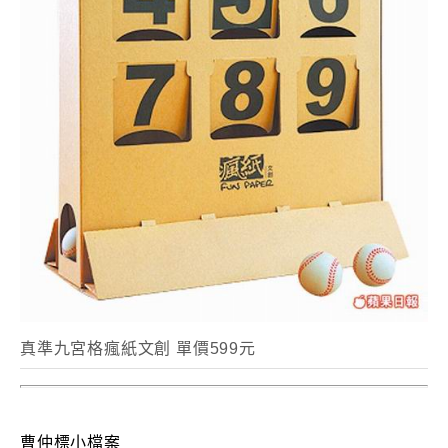
真準九宮格瘋紙文創 單價599元
曹仲標小檔案