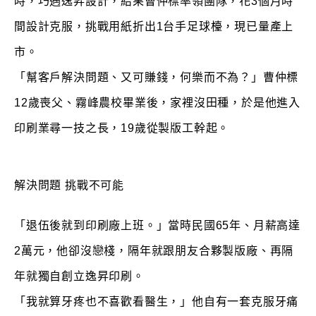
時，巧遇逸昇設計，結果曹仲標率領團隊，花3個月時
間設計克服，挑戰用紙折出1台手足球檯，現已量產上
市。
「幫客戶解決問題、又可賺錢，何樂而不為？」曹仲標
12歲喪父、霧峰農校畢業後，家裡沒田種，於是他進入
印刷業尋一技之長，19歲從製版工幹起。
解決問題 挑戰不可能
「退伍後就到印刷廠上班。」當時民國65年、月薪高達
2萬元，他卻沒戀棧，隔年就跟朋友合夥製版廠、再隔
年就獨自創立逸昇印刷。
「我就算牙疼也不喜歡看醫生，」他自有一套克服牙痛