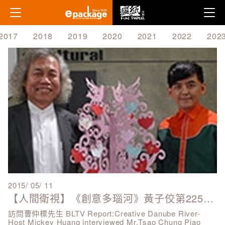
2017
2018
2019
2020
2021
2022
202
姓名
2015/ 05/ 11
【人間衛視】《創意多瑙河》黃子佼第225集專訪
主旨
訪問曹仲標先生 BLTV Report:Creative Danube River-
Host Mickey Huang interviewed Mr.Tsao Chung Piao