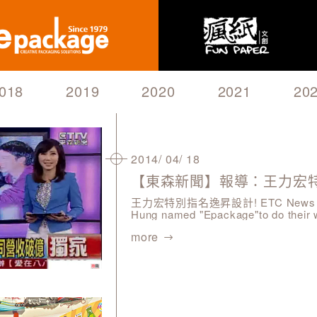
需求訊息
018
2019
2020
2021
20
2014/ 04/ 18
驗證碼
王力宏特別指名逸昇設計! ETC News Rep
Hung named "Epackage"to do their 
more