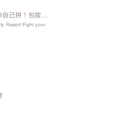
【蘋果日報】整頁報導：好命自己拼！包妝金頭腦！
總